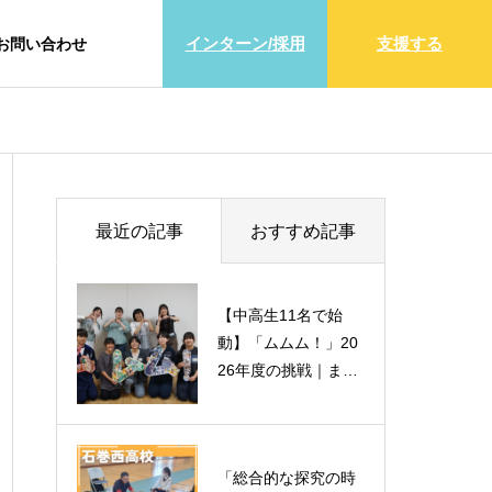
インターン/採用
支援する
お問い合わせ
最近の記事
おすすめ記事
【中高生11名で始
【中高生11名で始
動】「ムムム！」20
動】「ムムム！」20
26年度の挑戦｜まち
26年度の挑戦｜まち
ひとだより8月号
ひとだより8月号
「総合的な探究の時