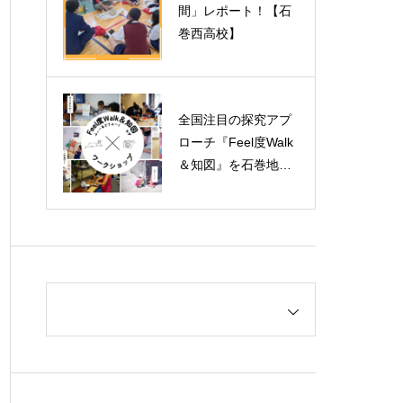
間」レポート！【石
巻西高校】
全国注目の探究アプ
ローチ『Feel度Walk
＆知図』を石巻地域
の中高でスタート！