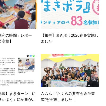
探究の時間」レポー
【報告】まきボラ2026春を実施し
西高校】
ました
掲載】まきターン！に
ムムム！”たくらみ共有会＆卒業
巻かほく」に記事が掲
式”を実施しました！
た！