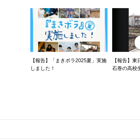
【報告】「まきボラ2025夏」実施
【報告】東
しました！
石巻の高校
る「震災を
が完成